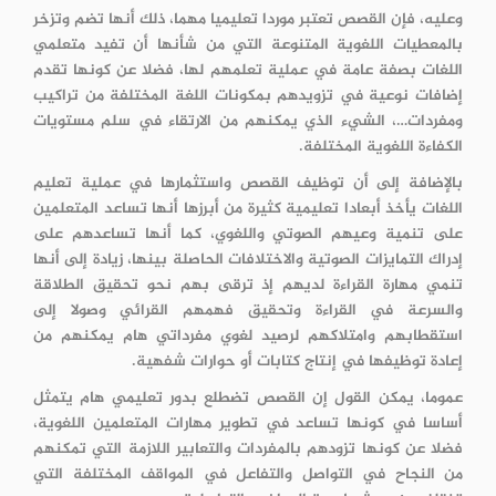
وعليه، فإن القصص تعتبر موردا تعليميا مهما، ذلك أنها تضم وتزخر
بالمعطيات اللغوية المتنوعة التي من شأنها أن تفيد متعلمي
اللغات بصفة عامة في عملية تعلمهم لها، فضلا عن كونها تقدم
إضافات نوعية في تزويدهم بمكونات اللغة المختلفة من تراكيب
ومفردات…، الشيء الذي يمكنهم من الارتقاء في سلم مستويات
الكفاءة اللغوية المختلفة.
بالإضافة إلى أن توظيف القصص واستثمارها في عملية تعليم
اللغات يأخذ أبعادا تعليمية كثيرة من أبرزها أنها تساعد المتعلمين
على تنمية وعيهم الصوتي واللغوي، كما أنها تساعدهم على
إدراك التمايزات الصوتية والاختلافات الحاصلة بينها، زيادة إلى أنها
تنمي مهارة القراءة لديهم إذ ترقى بهم نحو تحقيق الطلاقة
والسرعة في القراءة وتحقيق فهمهم القرائي وصولا إلى
استقطابهم وامتلاكهم لرصيد لغوي مفرداتي هام يمكنهم من
إعادة توظيفها في إنتاج كتابات أو حوارات شفهية.
عموما، يمكن القول إن القصص تضطلع بدور تعليمي هام يتمثل
أساسا في كونها تساعد في تطوير مهارات المتعلمين اللغوية،
فضلا عن كونها تزودهم بالمفردات والتعابير اللازمة التي تمكنهم
من النجاح في التواصل والتفاعل في المواقف المختلفة التي