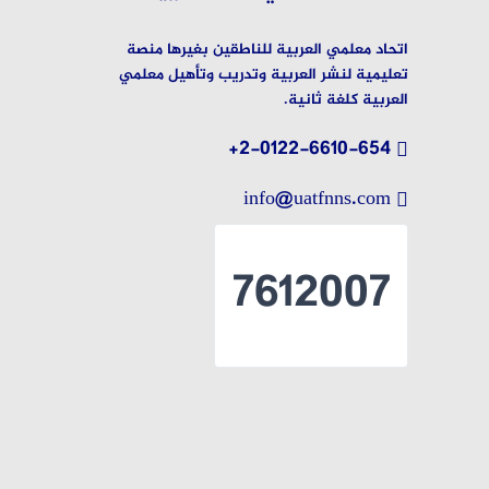
اتحاد معلمي العربية للناطقين بغيرها منصة
تعليمية لنشر العربية وتدريب وتأهيل معلمي
العربية كلغة ثانية.
2-0122-6610-654+
info@uatfnns.com
7612007