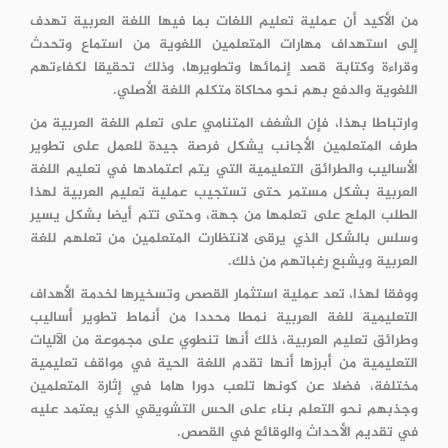
من الأكيد أن عملية تعليم اللغات بما فيها اللغة العربية تهدف
إلى استهداف مهارات المتعلمين اللغوية من استماع وتحدث
وقراءة وكتابة قصد إنمائها وتطويرها، وذلك تحقيقا لكفاءتهم
اللغوية والدفع بهم نحو محاكاة متكلم اللغة الأصلي.
وارتباطا بهذا، فإن الشغف المتنامي على تعلم اللغة العربية من
طرف المتعلمين الأجانب يشكل فرصة جيدة للعمل على تطوير
الأساليب والطرائق التعليمية التي يتم اعتمادها في تعليم اللغة
العربية بشكل مستمر حتى تستجيب عملية تعليم العربية لهذا
الطلب الملح على تعلمها من جهة، وحتى تتم أيضا بشكل يسير
وسلس بالشكل الذي يرقى لانتظارت المتعلمين من تعلهم للغة
العربية ويشبع رغباتهم من ذلك.
ووفقا لهذا، تعد عملية استثمار القصص وتسخيرها لخدمة الأهداف
التعليمية للغة العربية نمطا محددا من أنماط تطوير أساليب
وطرائق تعليم العربية، ذلك أنها تنطوي على مجموعة من الآليات
التعليمية من أبرزها أنها تقدم اللغة الحية في مواقف تعليمية
مختلفة، فضلا عن كونها تلعب دورا هاما في إثارة المتعلمين
وجذبهم نحو التعلم بناء على الحس التشويقي الذي يعتمد عليه
في تقديم الأحداث والوقائع في القصص.