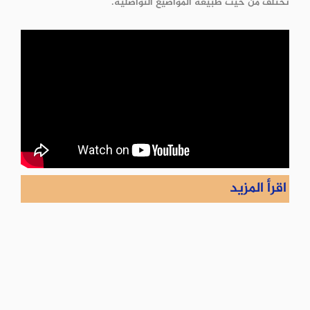
تختلف من حيث طبيعة المواضيع التواصلية.
اقرأ المزيد
كيف تعدُّ درسا نموذجيا في مهارة الاستماع ؟
معايير تعليم اللغة العربية للأطفال الناطقين بغيرها