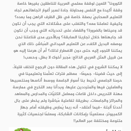
الكورونا” اللعين لوقفة معلمي العربية للناطقين بغيرها خاصة
وِقفة أكيدة مع النفس ومحاولة جادة لسبر أغوار اتجاهاتهم تجاه
التعليم السحابيّ بصفة خاصة في ظل الظرف الراهن وما بعده؟
وكيفية تعاملنا معه؟ والتغلب على مشكلاته التي يجب أن نكون
قد وعيناها بالضرورة؟ والقضاء على تحدياته التي وجب أن نكون
قد جابهناها خلال تجاربنا السابقة؟ وبالأحرى مدى قناعتنا نحن
بوصفه البديل الكفء عن التعليم الميداني المُباشر، ذلك الذي
يمكننا اللجوء إليه حتى دون الاضطرار لذلك؟ أم أن هرعنا إليه هو
من قبيل المثل العربي الذائع: مُجبر أخوك لا بطل، وحسب!
لا يمكننا الشروع في تناول هذه المقالة دون الرجوع للخلف قليلًا،
إلى حيث قضينا- جميعًا- معظم فترات تعلُّمنا وتعليمينا في
حرمنا الجامعي تُحيط بنا أسوار الجامعة ووسط أُناسها ومنتسبيها
والعاملين فيها والمترددين عليها، وبدأنا بعد التخرج في ممارسة
مهنة التدريس داخل قاعات ومعامل الكليَّات والمدارس والمعاهد
والمراكز والجامعات، بطريقة تفاعلية مُباشرة ولم يخطر على بال
أحدنَا ألبتة -فيما أعتقد- أنه ربما يُمارس وظيفته أمام جهاز
الكمبيوتر، مستعينًا بإمكانات الشابكة، ومعلمًا لجنسيات كثيرة
متنوعة ومختلفة عبر العالم!!