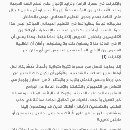
والإنترنت في عصرنا الراهن وتزايد الإقبال على تعلم اللغة العربية
مجالنا الأثير، لكن من المؤسف حقًّا بل والأشد مرارة أن منا من لا يزال
على قناعة بعدم جدوى التعليم السحابي، مؤمنٍ بانخفاض
مخرجاته قياسًا بنظيراتها في التعليم الميداني المباشر! ليس هذا
رجمًا بالغيب، أو ادّعاءً بلا دليل، فبحسب الإحصاءات أن 9% من
الأكاديميين يفضلون التدريس إلكترونيًا تمامًا فقط، وهذا يعني أن
91 في المائة منا لا يفعلون ذلك ولا يفضلونه، وأظن أن الغالبية
العظمى من 91 في المائة تفضل التدريس في أي مكان غير
الإنترنت.
[1]
إننا بحاجة للعمل في خطوط كثيرة متوازية وأحيانًا مُتشابكة، لعل
أولها تغيير القناعات الشخصية، والأَوْلَى أن يكون ذلك التغيير عن
حبّ ورضًا وسعي للتمكن والإبداع والإمتاع، لا عن اضطرارٍ وإجبارٍ في
التعامل مع الكمبيوتر والشابكة والإفادة التامة من البرامج
التعليمية التفاعلية الحديثة، والإمكانات الرائعة المُتاحة وتفعيلها
خير تفعيل وأنجعه، ناهيك عن تحقيق نجاعة مماثلة في جذب
الطلاب والمتعلمين (الزَّبائن) أؤلئك الذين قد يستمعون إلينا
ويشاهدوننا وربما هم على الأرائك متقابلين، جادين متحمسين أو
عابثين لاهين!!
فلعمري، فهل نحن مستعدون؟ وهل نحن قادرون على إحداث ذات