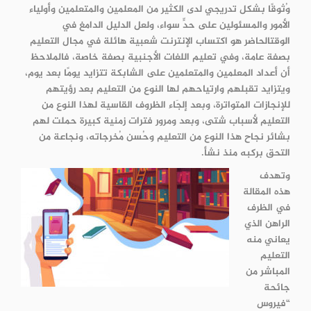
وُثوقًا بشكل تدريجي لدى الكثير من المعلمين والمتعلمين وأولياء
الأمور والمسئولين على حدٍّ سواء، ولعل الدليل الدامغ في
الوقتالحاضر هو اكتساب الإنترنت شعبية هائلة في مجال التعليم
بصفة عامة، وفي تعليم اللغات الأجنبية بصفة خاصة، فالملاحظ
أن أعداد المعلمين والمتعلمين على الشابكة تتزايد يومًا بعد يوم،
ويتزايد تقبلهم وارتياحهم لها النوع من التعليم بعد رؤيتهم
للإنجازات المتواترة، وبعد إلجَاء الظروف القاسية لهذا النوع من
التعليم لأسباب شتى، وبعد ومرور فترات زمنية كبيرة حملت لهم
بشائر نجاح هذا النوع من التعليم وحُسن مُخرجاته، ونجاعة من
التحق بركبه منذ نشأ.
وتهدف
هذه المقالة
في الظرف
الراهن الذي
يعاني منه
التعليم
المباشر من
جائحة
“فيروس