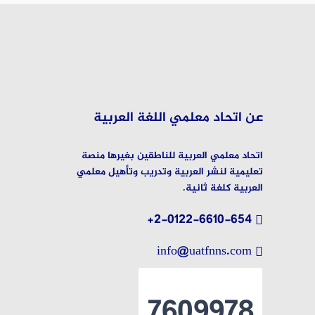
عن اتحاد معلمي اللغة العربية
اتحاد معلمي العربية للناطقين بغيرها منصة
تعليمية لنشر العربية وتدريب وتأهيل معلمي
العربية كلغة ثانية.
2-0122-6610-654+
info@uatfnns.com
7609978