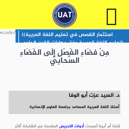
/code>
(استثمار القصص في تعليم اللغة العربية)
(تعليم اللغة العربية وفق مهارات القرن الحادي
مِنْ فضَاءِ الفَصْلِ إِلَى الفَضَاءِ
والعشرين)
( تعليم اللغة العربية باعتماد
السَّحابي
الألعاب )
( تعليم الأطفال عن بعد في ظل الأطر
العالمية – نظرة عن كثب )
( التَّعليم السحابيّ
بسط في الكمّ قبض في الكيف )
د. السيد عزت أبو الوفا
أستاذ اللغة العربية المساعد بجامعة العلوم الإنسانية
شئنا أم أبينا أصبحت
أدوات التدريس
المقدمة عبر الشابكة أكثر