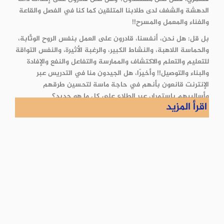
الدهشة والشغف لدى طلابنا المتلقين كما كنا في الفصل والقاعة
والفناء والمعمل والمسرح!!
بل قل: هل نحن، أنفسنا، قادرون على العمل بنفس الروح الوثَّابة،
والحماسة اللاهبة، والنشاط الكبير، والرغبة الأثيرة، والنفس التواقة
للتعليم والتعلم والاكتشاف والممارسة والتفاعل والنفع والإفادة
والبناء والتوصيل!! وأخيرًا، هل الجيدون منا في التدريس عبر
الإنترنت قانعون بأنهم في حاجة ماسة لتحسين طرقهم
وأساليبهم باستمرار، عبر الطلاع على كل ما هو جديد؟
اقرأ المزيد
ألعاب لغوية في تعليم العربية للأطفال أونلاين
الألعاب اللغوية في تعليم العربية للناطقين بغيرها