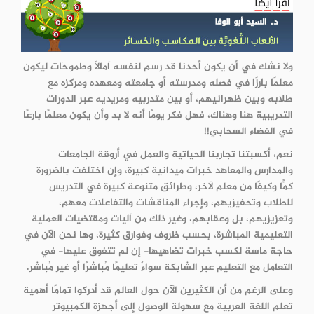
ولا نشك في أن يكون أحدنا قد رسم لنفسه آمالًا وطموحَات ليكون
معلمًا بارزًا في فصله ومدرسته أو جامعته ومعهده ومركزه مع
طلابه وبين ظهرانيهم، أو بين متدربيه ومريديه عبر الدورات
التدريبية هنا وهناك، فهل فكر يومًا أنه لا بد وأن يكون معلمًا بارعًا
في الفضاء السحابي!!
نعم، أكسبتنا تجاربنا الحياتية والعمل في أروقة الجامعات
والمدارس والمعاهد خبرات ميدانية كبيرة، وإن اختلفت بالضرورة
كمًّا وكيفًا من معلم لآخر، وطرائق متنوعة كبيرة في التدريس
للطلاب وتحفيزيهم، وإجراء المناقشات والتفاعلات معهم،
وتعزيزيهم، بل وعقابهم، وغير ذلك من آليات ومقتضيات العملية
التعليمية المباشرة، بحسب ظروف وفوارق كثيرة، وها نحن الآن في
حاجة ماسة لكسب خبرات تضاهيها- إن لم تتفوق عليها- في
التعامل مع التعليم عبر الشابكة سواءٌ تعليمًا مُباشرًا أو غير مُباشر.
وعلى الرغم من أن الكثيرين الآن حول العالم قد أدركوا تمامًا أهمية
تعلم اللغة العربية مع سهولة الوصول إلى أجهزة الكمبيوتر